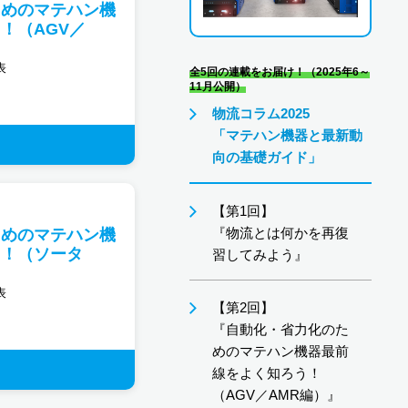
ためのマテハン機
！（AGV／
表
全5回の連載をお届け！（2025年6～
11月公開）
物流コラム2025
「マテハン機器と最新動
向の基礎ガイド」
【第1回】
『物流とは何かを再復
ためのマテハン機
う！（ソータ
習してみよう』
表
【第2回】
『自動化・省力化のた
めのマテハン機器最前
線をよく知ろう！
（AGV／AMR編）』