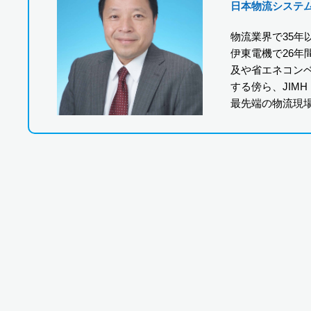
日本物流システ
物流業界で35
伊東電機で26
及や省エネコン
する傍ら、JIM
最先端の物流現