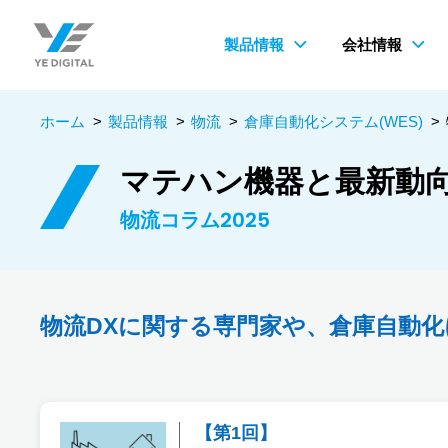
製品情報
会社情報
ホーム
>
製品情報
>
物流
>
倉庫自動化システム(WES)
>
マテハン機器と最新動向
物流コラム2025
物流DXに関する専門家や、倉庫自動
【第1回】