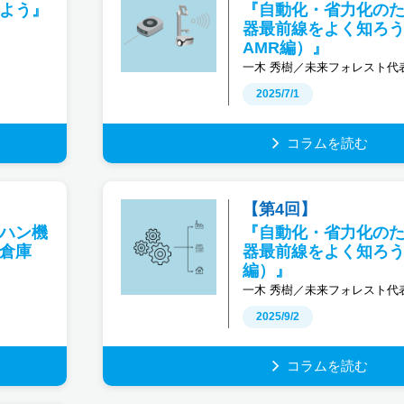
よう』
『自動化・省力化の
器最前線をよく知ろう
AMR編）』
一木 秀樹／未来フォレスト代
2025/7/1
コラムを読む
【第4回】
ハン機
『自動化・省力化の
倉庫
器最前線をよく知ろ
編）』
一木 秀樹／未来フォレスト代
2025/9/2
コラムを読む