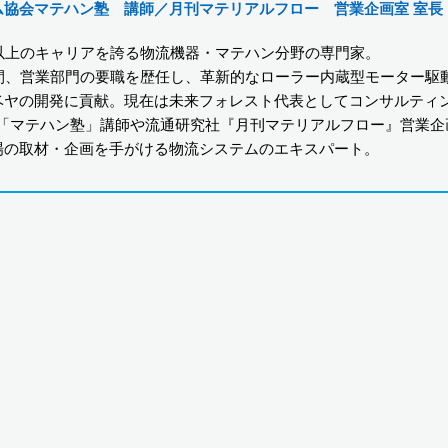
ム協会マテハン塾 講師／月刊マテリアルフロー 営業企画室 室長
年以上のキャリアを誇る物流機器・マテハン分野の専門家。
年間、営業部門の要職を歴任し、革新的なローラー内蔵型モーター駆
ベヤの開発に貢献。現在は未来フォレスト代表としてコンサルティ
H「マテハン塾」講師や流通研究社『月刊マテリアルフロー』営業
場の取材・企画を手がける物流システムのエキスパート。