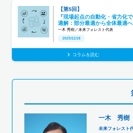
【第5回】
『現場起点の自動化・省力化で
適解：部分最適から全体最適へ
一木 秀樹／未来フォレスト代表
2025/11/18
コラムを読む
一木 秀樹
未来フォレスト