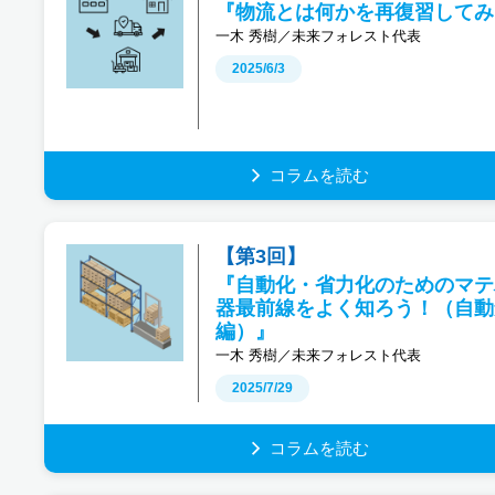
『物流とは何かを再復習してみ
一木 秀樹／未来フォレスト代表
2025/6/3
コラムを読む
【第3回】
『自動化・省力化のためのマテ
器最前線をよく知ろう！（自動
編）』
一木 秀樹／未来フォレスト代表
2025/7/29
コラムを読む