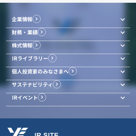
企業情報
財務・業績
企業理念
事業内容
株式情報
経営成績
沿革
財政状況
IRライブラリー
株式基本情報
組織図
配当情報
配当情報
個人投資家のみなさまへ
決算短信・説明資料
株主総会情報
説明会資料
サステナビリティ
はじめてのYEデジタル
有価証券報告書
YEデジタルのあゆみと強み
IRイベント
当社のサステナビリティ
事業報告書
中期経営計画
事業を通じたサステナビリティ
IR一覧
コーポレートガバナンス
ニュース一覧
リスクマネージメント
IRカレンダー