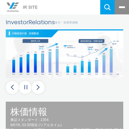
InvestorRelations
株主・投資家情報
基本情報・経営方針
トップメッセージ
財務・業績
企業理念
経営成績
会社概要
株式情報
財政状況
事業内容
株式基本情報
配当状況
中期経営計画
個人投資家のみなさまへ
配当情報
はじめてのYEデジタル
株主総会情報
サステナビリティ
YEデジタルのあゆみと強み
当社のサステナビリティ
中期経営計画
IRライブラリー
事業を通じたサステナビリティ