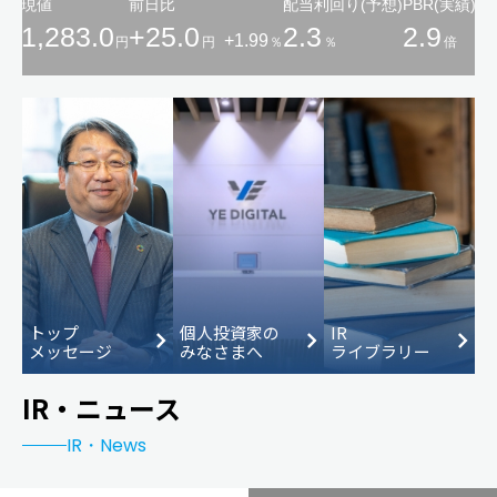
決算短信・説明資料
コーポレートガバナンス
よくあるご質問
お問い合わせ
説明会資料
リスクマネージメント
サイトマップ
企業サイト
有価証券報告書
人材・組織
事業報告書
地域貢献
IR情報
アクセスランキング
（集計期間：2026年7月）
IR・ニュース
1.
IR・ニュース
2.
IRライブラリー
中期経営計画
3.
YEデジタルとNVIDIA、フィジカル
AI分野で協業
IRカレンダー
4.
YEデジタル、安川電機の最先端工
IRアンケート
場にWESを導入
5.
株式情報
トップ
個人投資家の
IR
メッセージ
みなさまへ
ライブラリー
最新決算資料
IR・ニュース
（2027年2月期第1四半期）
決算発表(2026/06/25)
IR・News
第１四半期決算 補足説明資料