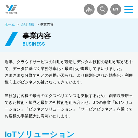
EN
メ
ニ
ホーム
>
会社情報
>
事業内容
ュ
ー
事業内容
を
BUSINESS
開
く
近年、クラウドサービスの利用が浸透しデジタル技術の活用が広がる中
で、データに基づく業務効率化・最適化が進展してまいりました。
さまざまな分野でAIとの連携が図られ、より個別化された効率化・利便
性向上がビジネスの鍵となってきています。
当社はお客様の最高のエクスペリエンスを支援するため、創業以来培っ
てきた技術・知見と最新のAI技術を組み合わせ、3つの事業「IoTソリュ
ーション」「ビジネスソリューション」「サービスビジネス」を通じて
お客様の事業拡大に寄与いたします。
IoTソリューション