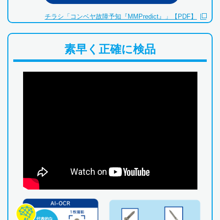
チラシ「コンベヤ故障予知『MMPredict』」【PDF】
素早く正確に検品