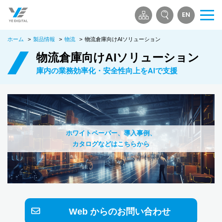
EN
メ
ニ
ホーム
>
製品情報
>
物流
>
物流倉庫向けAIソリューション
ュ
ー
物流倉庫向けAIソリューション
を
庫内の業務効率化・安全性向上をAIで支援
開
く
ホワイトペーパー、導入事例、
カタログなどはこちらから
Web からのお問い合わせ