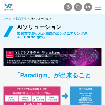
EN
メ
ニ
ホーム
>
製品情報
>
AIソリューション
ュ
ー
AIソリューション
を
製造業で磨かれた独自のエンジニアリング系
開
AI「Paradigm」
く
「Paradigm」が出来ること