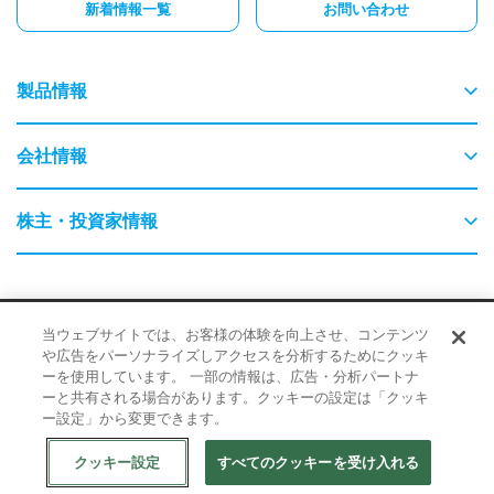
新着情報一覧
お問い合わせ
製品情報
物流
会社情報
交通
ごあいさつ
株主・投資家情報
農業・畜産
会社概要
はじめてのYEデジタル
保守・保全
採用情報
サイトポリシー
品質・環境に対する取り組み
当ウェブサイトでは、お客様の体験を向上させ、コンテンツ
事業内容
企業情報
や広告をパーソナライズしアクセスを分析するためにクッキ
情報に対する取り組み
ーを使用しています。 一部の情報は、広告・分析パートナ
検査・監視・最適化（AI）
経営理念
ーと共有される場合があります。クッキーの設定は「クッキ
IR・ニュース
ー設定」から変更できます。
© 2026 YE DIGITAL CORPORATION
教育（GIGAスクール）
企業理念
株式情報
クッキー設定
すべてのクッキーを受け入れる
Web からのお問い合わせ
資料ダウンロード