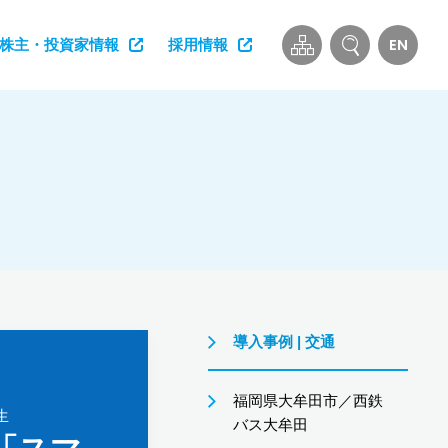
EN
株主・投資家情報
採用情報
導入事例 | 交通
福岡県大牟田市／西鉄
生
バス大牟田