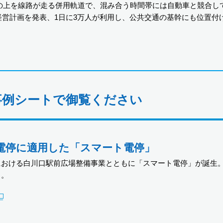
路の上を線路が走る併用軌道で、混み合う時間帯には自動車と競合し
の経営計画を発表、1日に3万人が利用し、公共交通の基幹にも位置
事例シートで御覧ください
電停に適用した「スマート電停」
における白川口駅前広場整備事業とともに「スマート電停」が誕生
ト。