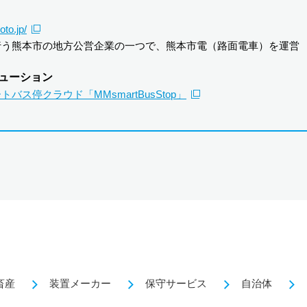
to.jp/
行う熊本市の地方公営企業の一つで、熊本市電（路面電車）を運営
ューション
ス停クラウド「MMsmartBusStop」
畜産
装置メーカー
保守サービス
自治体