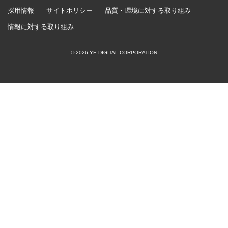
保守・保全
採用情報
サイトポリシー
品質・環境に対する取り組み
事業内容
企業情報
情報に対する取り組み
検査・監視・最適化（AI）
経営理念
IR・ニュース
© 2026 YE DIGITAL CORPORATION
教育（GIGAスクール）
企業理念
株式情報
ビジネスDX支援
所在地・関係会社
サステナビリティ
セキュリティ
本社紹介
IRライブラリー
運用サポート・サービス
渋谷オフィス紹介
システム開発
沿革