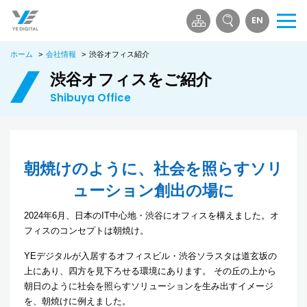
EN
メ
ニ
ホーム
>
会社情報
>
渋谷オフィス紹介
ュ
ー
渋谷オフィスをご紹介
を
Shibuya Office
開
く
朝焼けのように、社会を照らすソリ
ューション創出の場に
2024年6月、日本のIT中心地・渋谷にオフィスを構えました。オ
フィスのコンセプトは朝焼け。
YEデジタルが入居するオフィスビル・渋谷ソラスタは道玄坂の
上にあり、四方を見下ろせる環境にあります。 その丘の上から
朝日のように社会を照らすソリューションを生み出すイメージ
を、朝焼けに例えました。