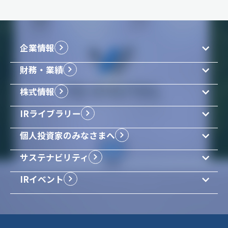
決算短信・説明資料
コーポレートガバナンス
よくあるご質問
お問い合わせ
説明会資料
リスクマネージメント
サイトマップ
企業サイト
有価証券報告書
人材・組織
企業情報
事業報告書
地域貢献
財務・業績
IR情報
アクセスランキング
企業理念
（集計期間：2026年7月）
事業内容
IR・ニュース
株式情報
1.
IR・ニュース
経営成績
2.
IRライブラリー
沿革
中期経営計画
財政状況
3.
YEデジタルとNVIDIA、フィジカル
IRライブラリー
株式基本情報
組織図
AI分野で協業
IRカレンダー
配当情報
4.
YEデジタル、安川電機の最先端工
配当情報
個人投資家のみなさまへ
決算短信・説明資料
IRアンケート
場にWESを導入
株主総会情報
5.
株式情報
説明会資料
サステナビリティ
はじめてのYEデジタル
有価証券報告書
YEデジタルのあゆみと強み
最新決算資料
IRイベント
当社のサステナビリティ
事業報告書
（2027年2月期第1四半期）
中期経営計画
事業を通じたサステナビリティ
IR一覧
決算発表(2026/06/25)
コーポレートガバナンス
第１四半期決算 補足説明資料
ニュース一覧