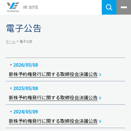
電子公告
ホーム
電子公告
基本情報・経営方針
トップメッセージ
財務・業績
2026/05/08
企業理念
新株予約権発行に関する取締役会決議公告
経営成績
会社概要
株式情報
財政状況
事業内容
2025/05/08
株式基本情報
配当状況
中期経営計画
個人投資家のみなさまへ
新株予約権発行に関する取締役会決議公告
配当情報
はじめてのYEデジタル
株主総会情報
サステナビリティ
2024/05/09
YEデジタルのあゆみと強み
新株予約権発行に関する取締役会決議公告
当社のサステナビリティ
中期経営計画
IRライブラリー
事業を通じたサステナビリティ