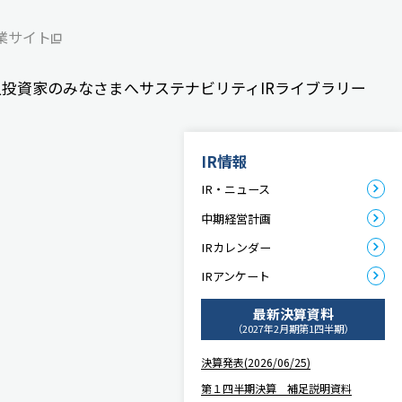
業サイト
人投資家のみなさまへ
サステナビリティ
IRライブラリー
IR情報
IR・ニュース
中期経営計画
IRカレンダー
IRアンケート
最新決算資料
（2027年2月期第1四半期）
決算発表(2026/06/25)
第１四半期決算 補足説明資料