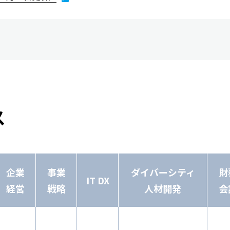
ス
企業
事業
ダイバーシティ
財
IT DX
経営
戦略
人材開発
会