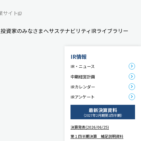
業サイト
人投資家のみなさまへ
サステナビリティ
IRライブラリー
IR情報
IR・ニュース
中期経営計画
IRカレンダー
IRアンケート
最新決算資料
（2027年2月期第1四半期）
決算発表(2026/06/25)
第１四半期決算 補足説明資料