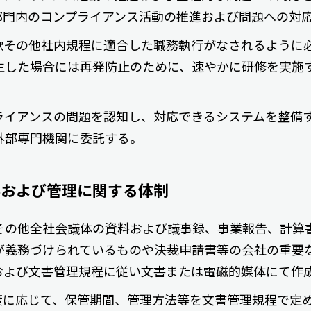
部門内のコンプライアンス活動の推進および問題への対
款その他社内規程に適合した職務執行がなされるように
生した場合には再発防止のために、速やかに研修を実施
ライアンスの問題を認知し、対応できるシステムを整備
外部専門機関に委託する。
存および管理に関する体制
その他全社会議体の資料および議事録、事業報告、計算
が義務づけられているものや決裁申請書等の会社の重要
および文書管理規程に従い文書または電磁的媒体にて作
度に応じて、保管期間、管理方法等を文書管理規程で定