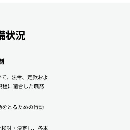
備状況
制
いて、法令、定款およ
規程に適合した職務
動をとるための行動
を検討・決定し、各本