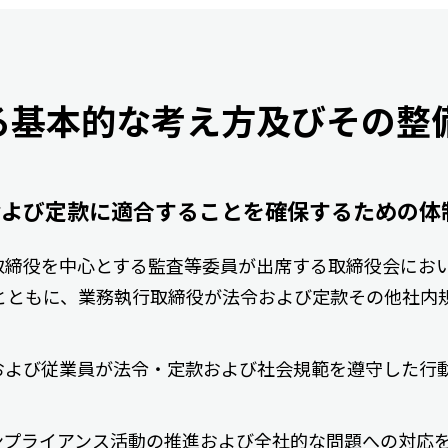
る基本的な考え方及びその整
および定款に適合することを確保するための体
取締役を中心とする監査等委員が出席する取締役会にお
とともに、業務執行取締役が法令および定款その他社内
および従業員が法令・定款および社会規範を遵守した行
ンプライアンス活動の推進および全社的な問題への対応