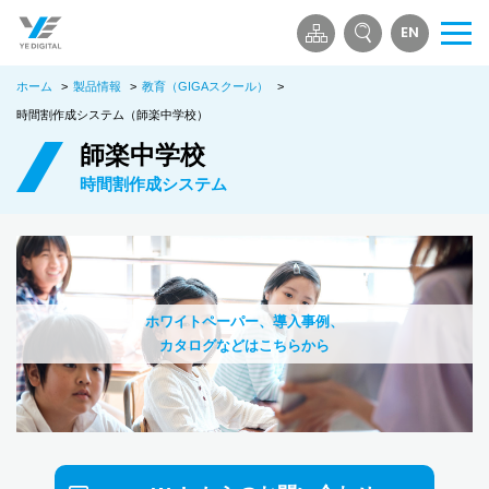
EN
メ
ニ
ホーム
>
製品情報
>
教育（GIGAスクール）
>
ュ
ー
時間割作成システム（師楽中学校）
を
師楽中学校
開
時間割作成システム
く
ホワイトペーパー、導入事例、
カタログなどはこちらから