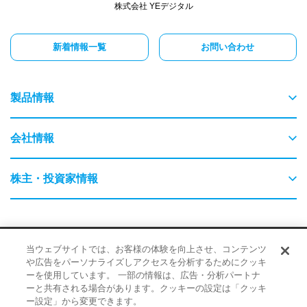
株式会社 YEデジタル
新着情報一覧
お問い合わせ
製品情報
物流
会社情報
交通
ごあいさつ
株主・投資家情報
農業・畜産
会社概要
はじめてのYEデジタル
保守・保全
採用情報
サイトポリシー
品質・環境に対する取り組み
当ウェブサイトでは、お客様の体験を向上させ、コンテンツ
事業内容
企業情報
や広告をパーソナライズしアクセスを分析するためにクッキ
情報に対する取り組み
ーを使用しています。 一部の情報は、広告・分析パートナ
検査・監視・最適化（AI）
経営理念
ーと共有される場合があります。クッキーの設定は「クッキ
IR・ニュース
ー設定」から変更できます。
© 2026 YE DIGITAL CORPORATION