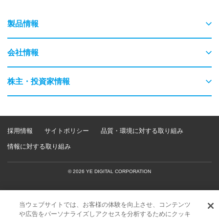
製品情報
物流
会社情報
交通
ごあいさつ
株主・投資家情報
農業・畜産
会社概要
はじめてのYEデジタル
保守・保全
採用情報
サイトポリシー
品質・環境に対する取り組み
事業内容
企業情報
情報に対する取り組み
検査・監視・最適化（AI）
経営理念
IR・ニュース
© 2026 YE DIGITAL CORPORATION
教育（GIGAスクール）
企業理念
株式情報
当ウェブサイトでは、お客様の体験を向上させ、コンテンツ
ビジネスDX支援
所在地・関係会社
や広告をパーソナライズしアクセスを分析するためにクッキ
サステナビリティ