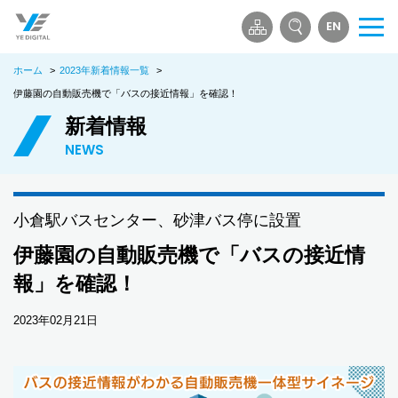
EN
メ
ニ
ホーム
>
2023年新着情報一覧
>
ュ
ー
伊藤園の自動販売機で「バスの接近情報」を確認！
を
新着情報
開
NEWS
く
小倉駅バスセンター、砂津バス停に設置
伊藤園の自動販売機で「バスの接近情
報」を確認！
2023年02月21日