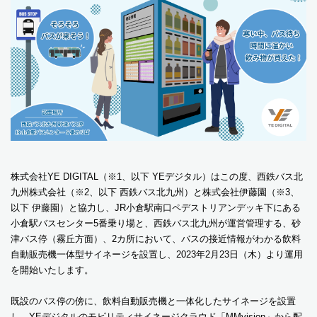
株式会社YE DIGITAL（※1、以下 YEデジタル）はこの度、西鉄バス北
九州株式会社（※2、以下 西鉄バス北九州）と株式会社伊藤園（※3、
以下 伊藤園）と協力し、JR小倉駅南口ペデストリアンデッキ下にある
小倉駅バスセンター5番乗り場と、西鉄バス北九州が運営管理する、砂
津バス停（霧丘方面）、2カ所において、バスの接近情報がわかる飲料
自動販売機一体型サイネージを設置し、2023年2月23日（木）より運用
を開始いたします。
既設のバス停の傍に、飲料自動販売機と一体化したサイネージを設置
し、YEデジタルのモビリティサイネージクラウド「MMvision」から配