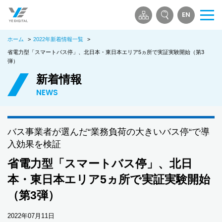
EN
メ
ニ
ホーム
>
2022年新着情報一覧
>
ュ
ー
省電力型「スマートバス停」、北日本・東日本エリア5ヵ所で実証実験開始（第3
弾）
を
開
新着情報
く
NEWS
バス事業者が選んだ“業務負荷の大きいバス停“で導
入効果を検証
省電力型「スマートバス停」、北日
本・東日本エリア5ヵ所で実証実験開始
（第3弾）
2022年07月11日