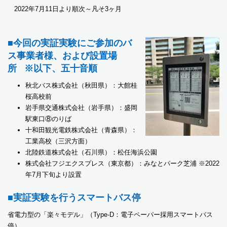
2022年7月11日より順次～凡そ3ヶ月
■今回の実証実験にご参加のバ
ス事業者様、および設置場
所 ※以下、五十音順
秋北バス株式会社（秋田県）：大館桂
桜高校前
岩手県交通株式会社（岩手県）：盛岡
駅東口⑧のりば
十和田観光電鉄株式会社（青森県）：
工業高校（三沢方面）
北陸鉄道株式会社（石川県）：松任海浜公園
株式会社フジエクスプレス（東京都）：みなとパーク芝浦 ※2022
年7月下旬より設置
■実証実験を行うスマートバス停
省電力型の「楽々モデル」（Type-D：電子ペーパー採用スマートバス
停）