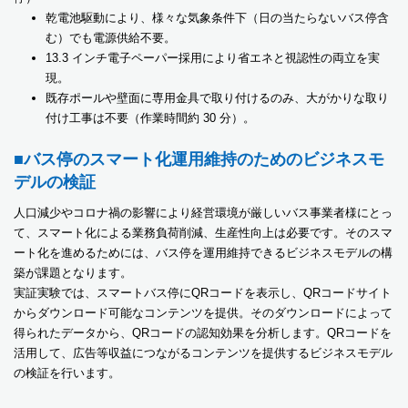
乾電池駆動により、様々な気象条件下（日の当たらないバス停含
む）でも電源供給不要。
13.3 インチ電子ペーパー採用により省エネと視認性の両立を実
現。
既存ポールや壁面に専用金具で取り付けるのみ、大がかりな取り
付け工事は不要（作業時間約 30 分）。
■バス停のスマート化運用維持のためのビジネスモ
デルの検証
人口減少やコロナ禍の影響により経営環境が厳しいバス事業者様にとっ
て、スマート化による業務負荷削減、生産性向上は必要です。そのスマ
ート化を進めるためには、バス停を運用維持できるビジネスモデルの構
築が課題となります。
実証実験では、スマートバス停にQRコードを表示し、QRコードサイト
からダウンロード可能なコンテンツを提供。そのダウンロードによって
得られたデータから、QRコードの認知効果を分析します。QRコードを
活用して、広告等収益につながるコンテンツを提供するビジネスモデル
の検証を行います。