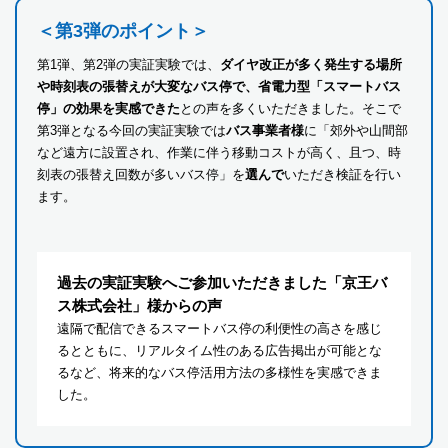
＜第3弾のポイント＞
第1弾、第2弾の実証実験では、
ダイヤ改正が多く発生する場所
や時刻表の張替えが大変なバス停で、省電力型「スマートバス
停」の効果を実感できた
との声を多くいただきました。そこで
第3弾となる今回の実証実験では
バス事業者様
に「郊外や山間部
など遠方に設置され、作業に伴う移動コストが高く、且つ、時
刻表の張替え回数が多いバス停」を
選んで
いただき検証を行い
ます。
過去の実証実験へご参加いただきました「京王バ
ス株式会社」様からの声
遠隔で配信できるスマートバス停の利便性の高さを感じ
るとともに、リアルタイム性のある広告掲出が可能とな
るなど、将来的なバス停活用方法の多様性を実感できま
した。