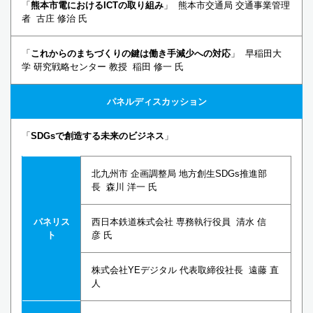
「
熊本市電におけるICTの取り組み
」 熊本市交通局 交通事業管理
者 古庄 修治 氏
「
これからのまちづくりの鍵は働き手減少への対応
」 早稲田大
学 研究戦略センター 教授 稲田 修一 氏
パネルディスカッション
「
SDGsで創造する未来のビジネス
」
北九州市 企画調整局 地方創生SDGs推進部
長 森川 洋一 氏
パネリス
西日本鉄道株式会社 専務執行役員 清水 信
ト
彦 氏
株式会社YEデジタル 代表取締役社長 遠藤 直
人