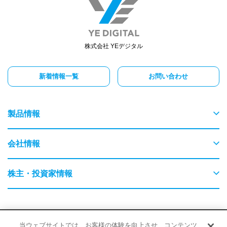
株式会社 YEデジタル
新着情報一覧
お問い合わせ
製品情報
物流
会社情報
交通
ごあいさつ
株主・投資家情報
農業・畜産
会社概要
はじめてのYEデジタル
保守・保全
採用情報
サイトポリシー
品質・環境に対する取り組み
当ウェブサイトでは、お客様の体験を向上させ、コンテンツ
事業内容