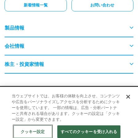
新着情報一覧
お問い合わせ
製品情報
物流
会社情報
交通
ごあいさつ
株主・投資家情報
農業・畜産
会社概要
はじめてのYEデジタル
保守・保全
採用情報
サイトポリシー
品質・環境に対する取り組み
当ウェブサイトでは、お客様の体験を向上させ、コンテンツ
事業内容
企業情報
や広告をパーソナライズしアクセスを分析するためにクッキ
情報に対する取り組み
ーを使用しています。 一部の情報は、広告・分析パートナ
検査・監視・最適化（AI）
経営理念
ーと共有される場合があります。クッキーの設定は「クッキ
IR・ニュース
ー設定」から変更できます。
© 2026 YE DIGITAL CORPORATION
教育（GIGAスクール）
企業理念
株式情報
クッキー設定
すべてのクッキーを受け入れる
Web からのお問い合わせ
資料ダウンロード