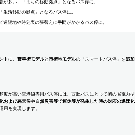
者が多い、「まちの移動拠点」となるバス停に。
「生活移動の拠点」となるバス停に。
で遠隔地や時刻表の張替えに手間がかかるバス停に。
ント
に、
繁華街モデル
と
市街地モデル
の「スマートバス停」を
追加
頻度が高い空港線専用バス停には、西肥バスにとって初の省電力型
化および悪天候や自然災害等で運休等が発生した時の対応の迅速化
運用を実現します。