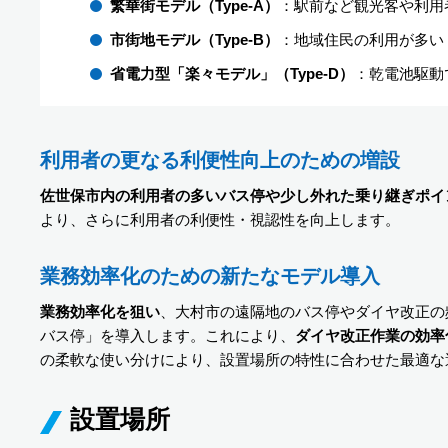
繁華街モデル（Type-A）
：駅前など観光客や利用
市街地モデル（Type-B）
：地域住民の利用が多い
省電力型「楽々モデル」（Type-D）
：乾電池駆動
利用者の更なる利便性向上のための増設
佐世保市内の利用者の多いバス停や少し外れた乗り継ぎポイ
より、さらに利用者の利便性・視認性を向上します。
業務効率化のための新たなモデル導入
業務効率化を狙い
、大村市の遠隔地のバス停やダイヤ改正の
バス停」を導入します。これにより、
ダイヤ改正作業の効率
の柔軟な使い分けにより、設置場所の特性に合わせた最適な
設置場所