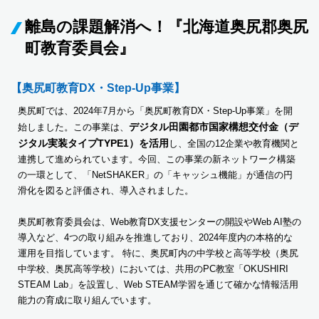
離島の課題解消へ！『北海道奥尻郡奥尻
町教育委員会』
【奥尻町教育DX・Step-Up事業】
奥尻町では、2024年7月から「奥尻町教育DX・Step-Up事業」を開
デジタル田園都市国家構想交付金（デ
始しました。この事業は、
ジタル実装タイプTYPE1）を活用
し、全国の12企業や教育機関と
連携して進められています。今回、この事業の新ネットワーク構築
の一環として、「NetSHAKER」の「キャッシュ機能」が通信の円
滑化を図ると評価され、導入されました。
奥尻町教育委員会は、Web教育DX支援センターの開設やWeb AI塾の
導入など、4つの取り組みを推進しており、2024年度内の本格的な
運用を目指しています。 特に、奥尻町内の中学校と高等学校（奥尻
中学校、奥尻高等学校）においては、共用のPC教室「OKUSHIRI
STEAM Lab」を設置し、Web STEAM学習を通じて確かな情報活用
能力の育成に取り組んでいます。