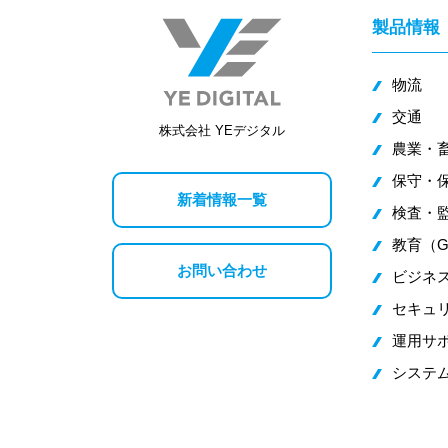
製品情報
物流
交通
株式会社 YEデジタル
農業・
保守・
新着情報一覧
検査・監
教育（G
お問い合わせ
ビジネス
セキュ
運用サ
システ