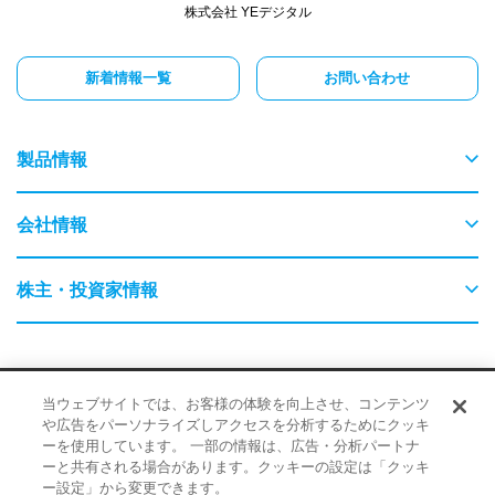
株式会社 YEデジタル
新着情報一覧
お問い合わせ
製品情報
物流
会社情報
交通
ごあいさつ
株主・投資家情報
農業・畜産
会社概要
はじめてのYEデジタル
保守・保全
採用情報
サイトポリシー
品質・環境に対する取り組み
当ウェブサイトでは、お客様の体験を向上させ、コンテンツ
事業内容
企業情報
や広告をパーソナライズしアクセスを分析するためにクッキ
情報に対する取り組み
ーを使用しています。 一部の情報は、広告・分析パートナ
検査・監視・最適化（AI）
経営理念
ーと共有される場合があります。クッキーの設定は「クッキ
IR・ニュース
ー設定」から変更できます。
© 2026 YE DIGITAL CORPORATION