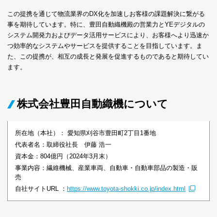
この提携を通じて物流業界のDX化を加速しお客様の課題解決に繋がる
事を期待しています。特に、豊田自動織機殿の営業力とYEデジタルの
システム開発力およびデータ活用サービスにより、お客様へより迅速か
つ効率的なシステムやサービスを提供することを目指しています。ま
た、この提携が、相互の成長と発展を促進するものであると期待してい
ます。
株式会社豊田自動織機について
所在地（本社）： 愛知県刈谷市豊田町2丁目1番地
代表者名：取締役社長 伊藤 浩一
資本金：804億円（2024年3月末）
事業内容：繊維機械、産業車両、自動車・自動車部品の製造・販
売
自社サイトURL ：
https://www.toyota-shokki.co.jp/index.html