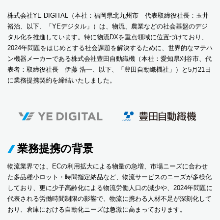
株式会社YE DIGITAL（本社：福岡県北九州市 代表取締役社長：玉井
裕治、以下、「YEデジタル」）は、物流、農業などの社会基盤のデジ
タル化を推進しています。特に物流DXを重点領域に位置づけており、
2024年問題をはじめとする社会課題を解決するために、世界的なマテハ
ン機器メーカーである株式会社豊田自動織機（本社：愛知県刈谷市、代
表者：取締役社長 伊藤 浩一、以下、「豊田自動織機社」）と5月21日
に業務提携契約を締結いたしました。
業務提携の背景
物流業界では、ECの利用拡大による物量の急増、市場ニーズに合わせ
た多品種小ロット・時間指定納品など、物流サービスのニーズが多様化
しており、更に少子高齢化による物流労働人口の減少や、2024年問題に
代表される労働時間制限の影響で、物流に携わる人材不足が深刻化して
おり、倉庫における自動化ニーズは急激に高まっております。