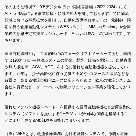
そのような環境下、YEデジタルでは中期経営計画（2022-2024）にて、
AI・IoT製品による事業規模・領域の拡大を掲げております。特に物流
領域における事業拡大を目指し、自動化設備やロボットの一元制御・同
期を行う倉庫自動化システム（WES（※））「MMLogiStation」や倉庫
業務の意思決定支援ダッシュボード「Analyst-DWC」の拡販に注力して
おります。
豊田自動織機社は、世界的No.1のフォークリフトメーカーであり、国内
では1980年代から物流システムの開発、製造、販売を開始し、自動倉庫
や無人搬送車（AGV、AGF）を中心に優れた自動化機器を提供してい
ます。近年は、少子高齢化に伴う労働力不足やeコマースの進展などを
背景に、高まる物流自動化ニーズに応えるために、欧米の物流システム
会社を買収など、グローバルで物流ソリューション事業を強化しており
ます。
優れたマテハン機器（ハード）を提供する豊田自動織機社と倉庫自動化
システム（ソフト）を提供するYEデジタルが強固な関係を構築するこ
とにより、更なる物流DXを目指してまいります。
（※）WESとは、物流倉庫業務における基幹システムで、原料や在庫