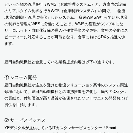
といった物の管理を行うWMS（倉庫管理システム）と、倉庫内の設備
のリアルタイム制御を行うWCS（倉庫制御システム）の間で、「物流
現場の制御・管理に特化」したシステム。 従来WMSが行っていた現場
の制御と管理をWESに分離することで、WMSの役割がシンプルにな
り、ロボット・自動化設備の導入や作業手順の変更等、業務の変化にス
ピーディーに対応することが可能となり、倉庫におけるDXを推進でき
ます。
豊田自動織機社と合意している業務提携内容は以下の通りです。
① システム開発
豊田自動織機社が注文を受けた物流ソリューション案件のシステム関連
領域において、豊田自動織機社との連携推進を強化し、顧客のDX化へ
の貢献と、付加価値が高く品質が確保されたソフトウエアの開発および
提供を目指します。
② サービスビジネス
YEデジタルが提供しているITカスタマサービスセンター「Smart