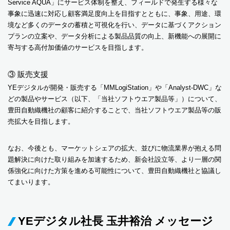
Service AQUA」にサービス体制を整え、フィールドで発生する様々な
事象に迅速に対応し顧客満足度向上を目指すとともに、事象、用途、環
境など多くのデータの蓄積と可視化を行い、データに基づくアクション
プランの立案や、データ分析による製品品質の向上、新機能への展開に
寄与する高付加価値のサービスを目指します。
③ 販売支援
YEデジタルが開発・販売する「MMLogiStation」や「Analyst-DWC」な
どの製品やサービス（以下、「当社ソフトウエア製品等」）について、
豊田自動織機社の顧客に紹介することで、当社ソフトウエア製品等の販
売拡大を目指します。
なお、今後とも、マーケットシェアの拡大、並びに物流業界が抱える問
題解決に向けた取り組みを加速するため、新会社設立等、より一層の関
係強化に向けた方策を進める可能性について、豊田自動織機社と協議し
てまいります。
YEデジタル社長 玉井裕治 メッセージ