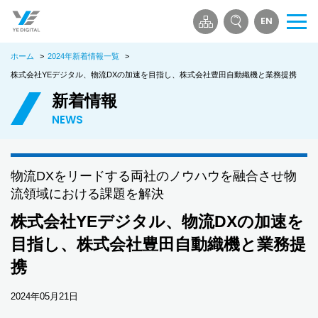
EN
メ
ニ
ホーム
>
2024年新着情報一覧
>
ュ
ー
株式会社YEデジタル、物流DXの加速を目指し、株式会社豊田自動織機と業務提携
を
新着情報
開
NEWS
く
物流DXをリードする両社のノウハウを融合させ物
流領域における課題を解決
株式会社YEデジタル、物流DXの加速を
目指し、株式会社豊田自動織機と業務提
携
2024年05月21日