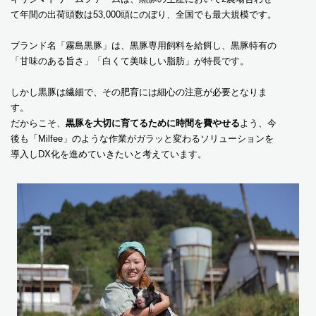
て年間の出荷頭数は53,000頭にのぼり、全国でも最大規模です。
ブランド名「霧島黒豚」は、黒豚専用飼料を給餌し、黒豚特有の
「甘味のある旨さ」「白くて美味しい脂肪」が特長です。
しかし黒豚は繊細で、その肥育には細心の注意が必要となりま
す。
だからこそ、
黒豚を大切に育てるために時間を費やせる
よう、今
後も「Milfee」のような作業がガラッと変わるソリューションを
導入しDX化を進めていきたいと考えています。