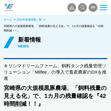
EN
メ
ニ
ホーム
>
2023年新着情報一覧
>
ュ
ー
宮崎県の大規模黒豚農場、「飼料残量の見える化」で、1カ月の残量確認を『42時
間削減！！』
を
開
新着情報
く
NEWS
キリシマドリームファーム、飼料タンク残量管理ソ
リューション「Milfee」の導入で畜産農家のDXを推
進
宮崎県の大規模黒豚農場、「飼料残量の
見える化」で、1カ月の残量確認を『42
時間削減！！』