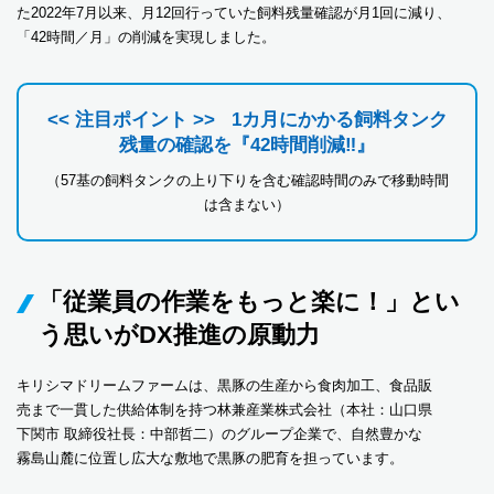
た2022年7月以来、月12回行っていた飼料残量確認が月1回に減り、
「42時間／月」の削減を実現しました。
<< 注目ポイント >> 1カ月にかかる飼料タンク
残量の確認を『42時間削減‼』
（57基の飼料タンクの上り下りを含む確認時間のみで移動時間
は含まない）
「従業員の作業をもっと楽に！」とい
う思いがDX推進の原動力
キリシマドリームファームは、黒豚の生産から食肉加工、食品販
売まで一貫した供給体制を持つ林兼産業株式会社（本社：山口県
下関市 取締役社長：中部哲二）のグループ企業で、自然豊かな
霧島山麓に位置し広大な敷地で黒豚の肥育を担っています。