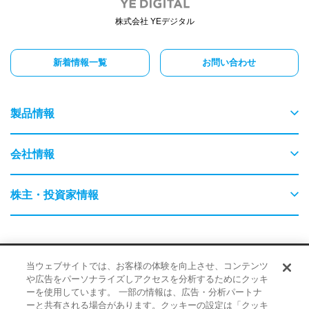
株式会社 YEデジタル
新着情報一覧
お問い合わせ
製品情報
物流
会社情報
交通
ごあいさつ
株主・投資家情報
農業・畜産
会社概要
はじめてのYEデジタル
保守・保全
採用情報
サイトポリシー
品質・環境に対する取り組み
当ウェブサイトでは、お客様の体験を向上させ、コンテンツ
事業内容
企業情報
や広告をパーソナライズしアクセスを分析するためにクッキ
情報に対する取り組み
ーを使用しています。 一部の情報は、広告・分析パートナ
検査・監視・最適化（AI）
経営理念
ーと共有される場合があります。クッキーの設定は「クッキ
IR・ニュース