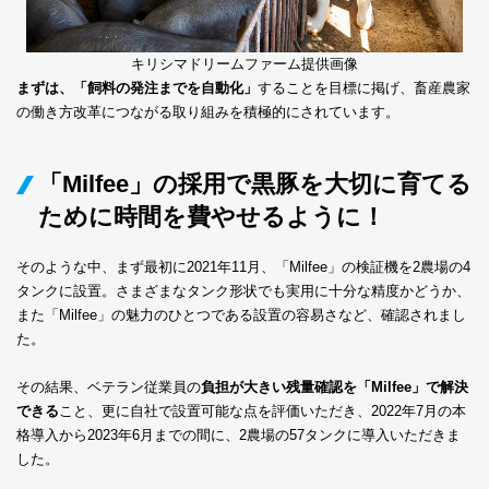
キリシマドリームファーム提供画像
まずは、「飼料の発注までを自動化」
することを目標に掲げ、畜産農家
の働き方改革につながる取り組みを積極的にされています。
「Milfee」の採用で黒豚を大切に育てる
ために時間を費やせるように！
そのような中、まず最初に2021年11月、「Milfee」の検証機を2農場の4
タンクに設置。さまざまなタンク形状でも実用に十分な精度かどうか、
また「Milfee」の魅力のひとつである設置の容易さなど、確認されまし
た。
その結果、ベテラン従業員の
負担が大きい残量確認を「Milfee」で解決
できる
こと、更に自社で設置可能な点を評価いただき、2022年7月の本
格導入から2023年6月までの間に、2農場の57タンクに導入いただきま
した。