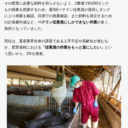
その肥育に必要な飼料を切らさないよう、2農場で約200タンク
もの残量を把握するため、週3回ベテラン従業員が巡回しタンク
に上り残量を確認。目測での残量確認、また飼料を発注するため
の計画書作成など、
ベテラン従業員にしかできない作業
が多く、
負担となっていました。
同社は、畜産業界全体の課題である人手不足や高齢化が進むな
か、肥育過程における
「従業員の作業をもっと楽にしたい」
とい
う思いから、DXを推進。