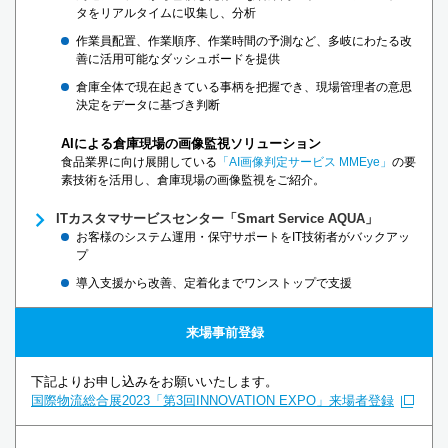
タをリアルタイムに収集し、分析
作業員配置、作業順序、作業時間の予測など、多岐にわたる改
善に活用可能なダッシュボードを提供
倉庫全体で現在起きている事柄を把握でき、現場管理者の意思
決定をデータに基づき判断
AIによる倉庫現場の画像監視ソリューション
食品業界に向け展開している
「AI画像判定サービス MMEye」
の要
素技術を活用し、倉庫現場の画像監視をご紹介。
ITカスタマサービスセンター「Smart Service AQUA」
お客様のシステム運用・保守サポートをIT技術者がバックアッ
プ
導入支援から改善、定着化までワンストップで支援
来場事前登録
下記よりお申し込みをお願いいたします。
国際物流総合展2023「第3回INNOVATION EXPO」来場者登録