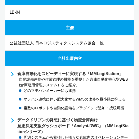
1B-04
主催
公益社団法人 日本ロジスティクスシステム協会 他
当社出展内容
倉庫自動化をスピーディーに実現する「MMLogiStation」
自動設備連携や作業管理の機能を重視した倉庫自動化特化型WES
(倉庫運用管理システム）をご紹介。
どのマテハンメーカーにも連携
マテハン連携に伴い肥大化するWMSの改修を最小限に抑える
複数のロボットや自動化設備をプラグインで追加・接続可能
データドリブンの発想に基づく物流倉庫向け
意思決定支援ダッシュボード「Analyst-DWC」（MMLogiSta
tionシリーズ）
周辺システムから蓄積した様々な倉庫内のオペレーションデー