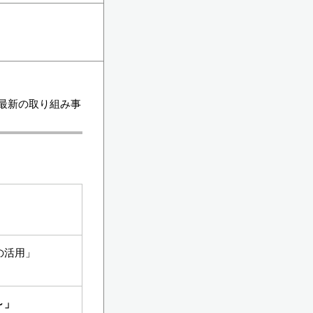
最新の取り組み事
の活用」
～」