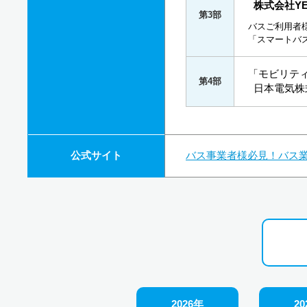
株式会社YE
第3部
バスご利用者
「スマートバ
「モビリテ
第4部
日本電気株式
公式サイト
バス事業者様必見！バス業
2026年
20