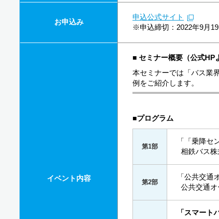
申込公式サイト
お申込み
※申込締切：2022年9月
■ セミナー概要（公式HP
本セミナーでは「バス業
例をご紹介します。
■プログラム
「「乗降セ
第1部
相鉄バス株
「公共交通
イベント内容
第2部
公共交通オー
「スマートバ