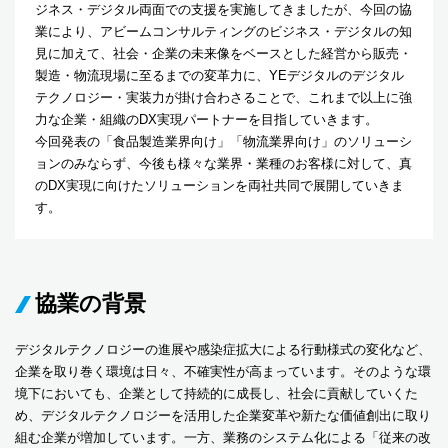
ジネス・デジタル両面での支援を実施してきましたが、今回の協
業により、アビームコンサルティングのビジネス・デジタルの知
見に加えて、社会・企業の未来像をベースとした経営から販売・
製造・物流現場に至るまでの変革力に、YEデジタルのデジタル
テクノロジー・実装力が掛け合わさることで、これまで以上に強
力な企業・組織のDX実現パートナーを目指していきます。
今回発表の「食品製造業界向け」「物流業界向け」のソリューシ
ョンのみならず、今後も様々な業界・業種のお客様に対して、真
のDX実現に向けたソリューションを両社共同で展開していきま
す。
協業の背景
デジタルテクノロジーの進展や感染症拡大による行動様式の変化など、
企業を取り巻く環境は日々、不確実性が高まっています。そのような環
境下においても、企業として持続的に成長し、社会に貢献していくた
め、デジタルテクノロジーを活用した企業変革や新たな価値創出に取り
組む企業が増加しています。一方、業務のシステム化による「従来の改