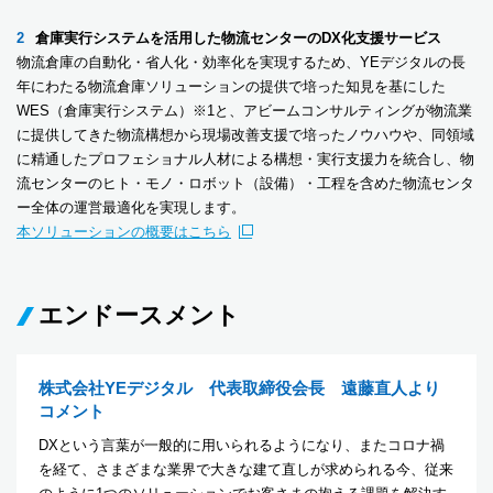
倉庫実行システムを活用した物流センターのDX化支援サービス
物流倉庫の自動化・省人化・効率化を実現するため、YEデジタルの長
年にわたる物流倉庫ソリューションの提供で培った知見を基にした
WES（倉庫実行システム）※1と、アビームコンサルティングが物流業
に提供してきた物流構想から現場改善支援で培ったノウハウや、同領域
に精通したプロフェショナル人材による構想・実行支援力を統合し、物
流センターのヒト・モノ・ロボット（設備）・工程を含めた物流センタ
ー全体の運営最適化を実現します。
本ソリューションの概要はこちら
エンドースメント
株式会社YEデジタル 代表取締役会長 遠藤直人より
コメント
DXという言葉が一般的に用いられるようになり、またコロナ禍
を経て、さまざまな業界で大きな建て直しが求められる今、従来