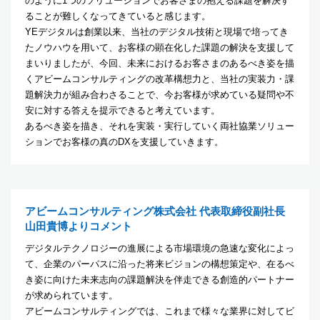
のように1つのソリューションでお客さまの抱える課題を解決す
ることが難しくなってきていると感じます。
YEデジタルは創業以来、当社のデジタル技術と現場で培ってき
たノウハウを用いて、お客様の顕在化した課題の解決を支援して
まいりましたが、今回、未来におけるお客さまのあるべき姿を描
くアビームコンサルティングの改革構想力と、当社の実装力・課
題解決力が組み合わさることで、今お客様が求めている疑問や不
安に対する答えを提示できると考えています。
あるべき姿を描き、それを実装・実行していく両社協業ソリュー
ションでお客様の真のDXを支援していきます。
アビームコンサルティング株式会社 代表取締役副社長
山田貴博よりコメント
デジタルテクノロジーの進展による市場環境の急速な変化によっ
て、企業のパーパスに沿った将来ビジョンの構想策定や、在るべ
き姿に向けた未来志向の課題解決を伴走できる創造的パートナー
が求められています。
アビームコンサルティングでは、これまで様々な業界に対してビ