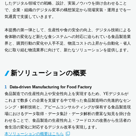
したデジタル領域での戦略、設計、実装ノウハウを掛け合わせること
で、企業・組織のデジタル変革の構想策定から現場実装・運用までを一
気通貫で支援していきます。
本提携の第一弾として、生産性や食の安全の向上、デジタル技術による
食体験の変化など新たな食システムへの対応に迫られている食品製造業
界と、購買行動の変化や人手不足、物流コストの上昇から自動化・省人
化に取り組む物流業界に向けて、新たなソリューションを提供します。
新ソリューションの概要
Data-driven Manufacturing for Food Factory
食品製造での生産性向上や安全性向上を実現するため、YEデジタルが
これまで数多くの企業を支援する中で培った食品製造時の先進的なセン
シング・解析技術と、アビームコンサルティングが保有する食品製造現
場におけるデータ取得・データ集計・データ解析の豊富な知見を掛け合
わせることで、食品製造の生産性向上・フードロスの改善から生活者の
食生活の変化に対応するデジタル改革を実現します。
本ソリューションの概要はこちら