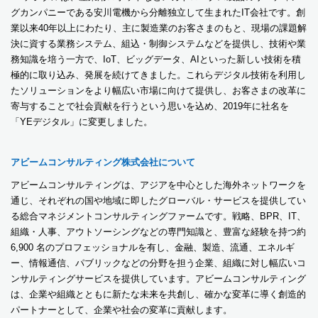
グカンパニーである安川電機から分離独立して生まれたIT会社です。創
業以来40年以上にわたり、主に製造業のお客さまのもと、現場の課題解
決に資する業務システム、組込・制御システムなどを提供し、技術や業
務知識を培う一方で、IoT、ビッグデータ、AIといった新しい技術を積
極的に取り込み、発展を続けてきました。これらデジタル技術を利用し
たソリューションをより幅広い市場に向けて提供し、お客さまの改革に
寄与することで社会貢献を行うという思いを込め、2019年に社名を
「YEデジタル」に変更しました。
アビームコンサルティング株式会社について
アビームコンサルティングは、アジアを中心とした海外ネットワークを
通じ、それぞれの国や地域に即したグローバル・サービスを提供してい
る総合マネジメントコンサルティングファームです。戦略、BPR、IT、
組織・人事、アウトソーシングなどの専門知識と、豊富な経験を持つ約
6,900 名のプロフェッショナルを有し、金融、製造、流通、エネルギ
ー、情報通信、パブリックなどの分野を担う企業、組織に対し幅広いコ
ンサルティングサービスを提供しています。アビームコンサルティング
は、企業や組織とともに新たな未来を共創し、確かな変革に導く創造的
パートナーとして、企業や社会の変革に貢献します。