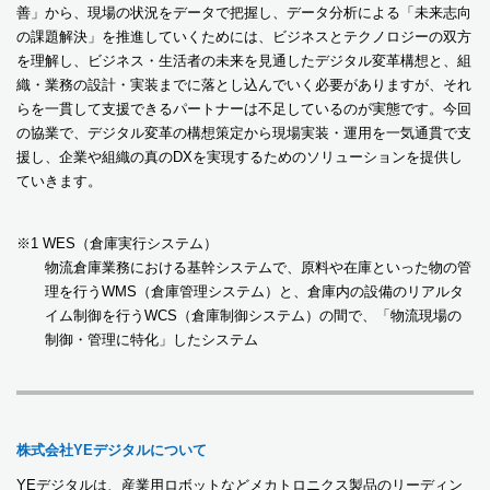
善」から、現場の状況をデータで把握し、データ分析による「未来志向
の課題解決」を推進していくためには、ビジネスとテクノロジーの双方
を理解し、ビジネス・生活者の未来を見通したデジタル変革構想と、組
織・業務の設計・実装までに落とし込んでいく必要がありますが、それ
らを一貫して支援できるパートナーは不足しているのが実態です。今回
の協業で、デジタル変革の構想策定から現場実装・運用を一気通貫で支
援し、企業や組織の真のDXを実現するためのソリューションを提供し
ていきます。
※1 WES（倉庫実行システム）
物流倉庫業務における基幹システムで、原料や在庫といった物の管
理を行うWMS（倉庫管理システム）と、倉庫内の設備のリアルタ
イム制御を行うWCS（倉庫制御システム）の間で、「物流現場の
制御・管理に特化」したシステム
株式会社YEデジタルについて
YEデジタルは、産業用ロボットなどメカトロニクス製品のリーディン