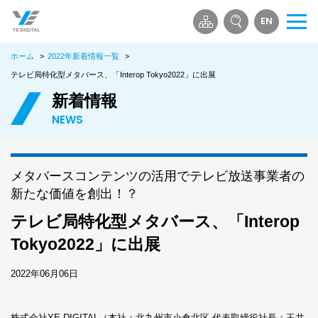
EN
メ
ニ
ホーム
>
2022年新着情報一覧
>
ュ
ー
テレビ局特化型メタバース、「Interop Tokyo2022」に出展
を
新着情報
開
NEWS
く
メタバースコンテンツの活用でテレビ放送事業者の
新たな価値を創出！？
テレビ局特化型メタバース、「Interop
Tokyo2022」に出展
2022年06月06日
株式会社YE DIGITAL（本社：北九州市小倉北区 代表取締役社長：玉井