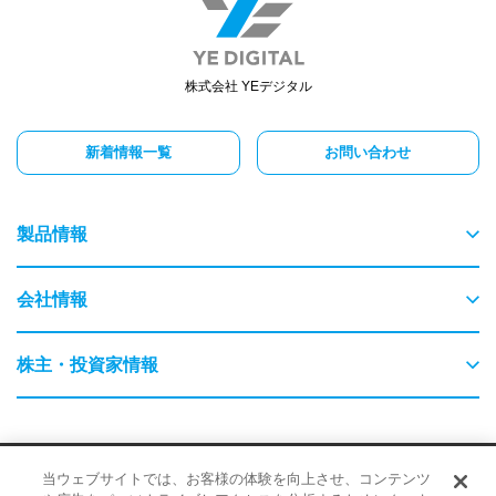
株式会社 YEデジタル
新着情報一覧
お問い合わせ
製品情報
物流
会社情報
交通
ごあいさつ
株主・投資家情報
農業・畜産
会社概要
はじめてのYEデジタル
保守・保全
採用情報
サイトポリシー
品質・環境に対する取り組み
当ウェブサイトでは、お客様の体験を向上させ、コンテンツ
事業内容
企業情報