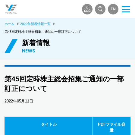
EN
メ
ニ
ホーム
>
2022年新着情報一覧
>
ュ
ー
第45回定時株主総会招集ご通知の一部訂正について
を
新着情報
開
NEWS
く
第45回定時株主総会招集ご通知の一部
訂正について
2022年05月11日
タイトル
PDFファイル容
量