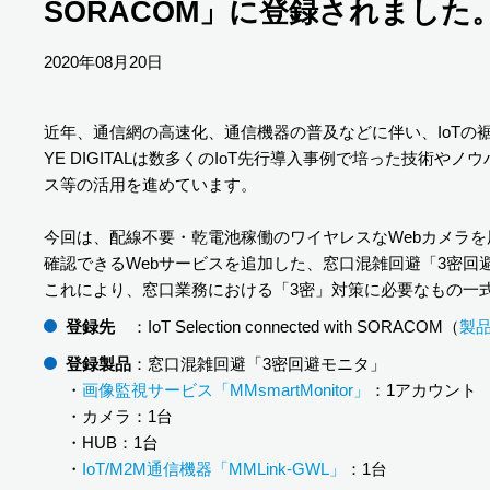
SORACOM」に登録されました
2020年08月20日
近年、通信網の高速化、通信機器の普及などに伴い、IoTの
YE DIGITALは数多くのIoT先行導入事例で培った技
ス等の活用を進めています。
今回は、配線不要・乾電池稼働のワイヤレスなWebカメラを用い
確認できるWebサービスを追加した、窓口混雑回避「3密回避モニタ」を「
これにより、窓口業務における「3密」対策に必要なもの一
登録先
：IoT Selection connected with SORACOM（
製
登録製品
：窓口混雑回避「3密回避モニタ」
・
画像監視サービス「MMsmartMonitor」
：1アカウント
・カメラ：1台
・HUB：1台
・
IoT/M2M通信機器「MMLink-GWL」
：1台