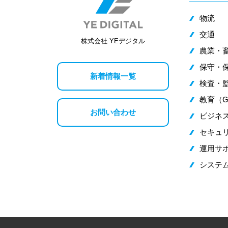
物流
交通
株式会社 YEデジタル
農業・
保守・
新着情報一覧
検査・監
教育（G
お問い合わせ
ビジネス
セキュ
運用サ
システ