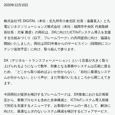
2020年12月10日
株式会社YE DIGITAL（本社：北九州市小倉北区 社長：遠藤直人）と九
電ビジネスソリューションズ株式会社（本社：福岡市中央区 代表取締
役社長：犬塚 雅彦）の両社は、DXに向けたICT/IoTシステム導入を支援
する仕組みづくり（以下、フレームワーク）の共同提供に向け、協議を
開始いたしました。両社は2021年春からのサービスイン（段階的にコン
テンツ追加予定）に向け、取り組んで参ります。
DX（デジタル・トランスフォーメーション）という言葉が大きく取り
上げられるようになって数年、対象となる業務やシステムは広範に渡る
ため、「どこから取り組めばよいか分からない」「自社に最適なシステ
ムが分からない」という声が、まだ市場のいたるところから聞こえてき
ます。
今回両社が提供を検討するフレームワークは、DX推進における計画策
定から、業務プロセスも含めた全体構成と、ICT/IoTシステム導入前後
で対応を支援するメニューです。お客様のチームの一員として、解決に
向けた、最適なムダのないシステム構成を検討するビフォアサービス、