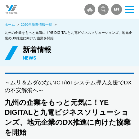
EN
メ
ニ
ホーム
>
2020年新着情報一覧
>
ュ
ー
九州の企業をもっと元気に！YE DIGITALと九電ビジネスソリューションズ、地元企
業のDX推進に向けた協業を開始
を
開
新着情報
く
NEWS
～ムリ＆ムダのないICT/IoTシステム導入支援でDX
の不安解消へ～
九州の企業をもっと元気に！YE
DIGITALと九電ビジネスソリューショ
ンズ、地元企業のDX推進に向けた協業
を開始