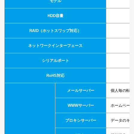
モデル
HDD容量
RAID（ホットスワップ対応）
－
ネットワークインターフェース
シリアルポート
RoHS対応
メールサーバー
個人毎の転送
WWWサーバー
ホームページ
プロキシサーバー
データのキャ