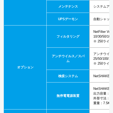
メンテナンス
システムアッ
UPSデーモン
自動シャット
NetFilter Ve
フィルタリング
10/30/50/100
※ 250ラ
アンチウイルスL
アンチウイルス／スパ
25/50/100/15
ム
※ 250ラ
オプション
検疫システム
NetSHA
NetSHAKER
出力容量：350
無停電電源装置
外形寸法：25
重量：7.5K