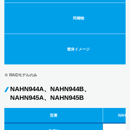
同梱物
筐体イメージ
※ RAIDモデルのみ
NAHN944A、NAHN944B、
NAHN945A、NAHN945B
型番
NAHN9