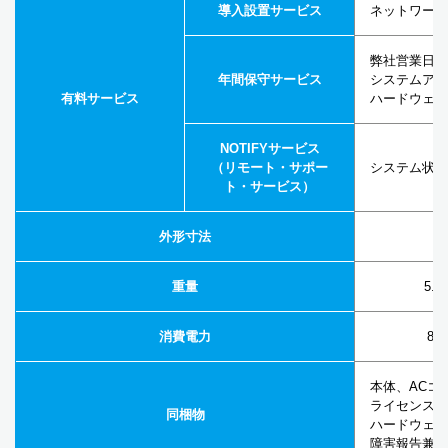
導入設置サービス
ネットワーク
弊社営業日9
年間保守サービス
システムアッ
有料サービス
ハードウェア
NOTIFYサービス
（リモート・サポー
システム状態
ト・サービス）
外形寸法
重量
5.6
消費電力
80
本体、ACコ
ライセンス証
同梱物
ハードウェア
障害報告兼交