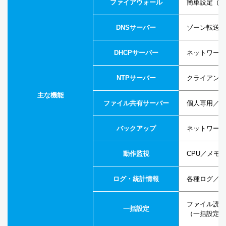
ファイアウォール
簡単設定（ポ
DNSサーバー
ゾーン転送、
DHCPサーバー
ネットワーク
NTPサーバー
クライアント
主な機能
ファイル共有サーバー
個人専用／グ
バックアップ
ネットワーク
動作監視
CPU／メモ
ログ・統計情報
各種ログ／ア
ファイル読み
一括設定
（一括設定用