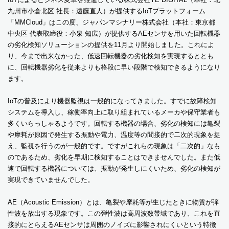
九州市小倉北区 社長：遠藤直人）が提供するIoTプラットフォーム
「MMCloud」はこの度、ジャパンマシナリー株式会社（本社：東京都
中央区 代表取締役：小泉 知広）が提供するAEセンサを用いた回転機器
の劣化検知ソリューションの提供を11月より開始しました。これによ
り、今まで出来なかった、低速回転機器の劣化検知を実現するととも
に、回転機器劣化を従来よりも格段に早い段階で検知できるようになり
ます。
IoTの普及により機器監視は一般的になってきました。すでに故障検知
システムを導入し、稼働率向上に取り組まれているメーカや保守業者も
多くいらっしゃるようです。回転する機器の場合、劣化の検知には亀裂
や摩耗が原因で発生する振動や電力、温度等の間接的で二次的現象を捉
え、監視を行うのが一般的です。ですがこれらの現象は「二次的」なも
のであるため、劣化を早期に検知することはできませんでした。また低
速で回転する機器については、振動が発生しにくいため、劣化の検知が
実現できていませんでした。
AE（Acoustic Emission）とは、亀裂や摩耗等が生じたときに物質が弾
性波を放出する現象です。この弾性波は高周波数帯域であり、これを直
接的にとらえるAEセンサは周囲のノイズに影響されにくいという特徴