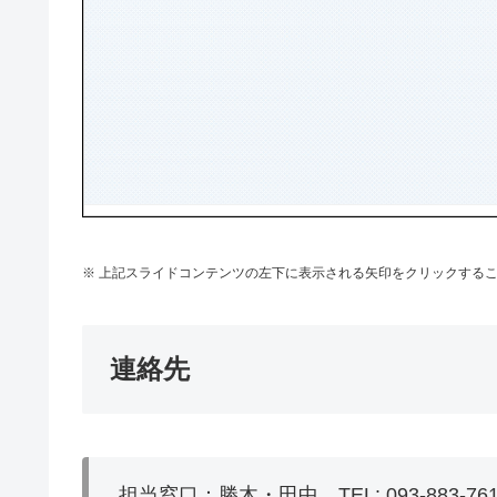
※ 上記スライドコンテンツの左下に表示される矢印をクリックする
連絡先
担当窓口：勝木・田中 TEL: 093-883-7614 Mail