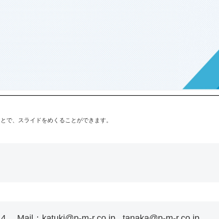
ことで、スライドをめくることができます。
：katuki@p-m-r.co.jp , tanaka@p-m-r.co.jp