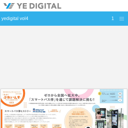
yedigital vol4
1